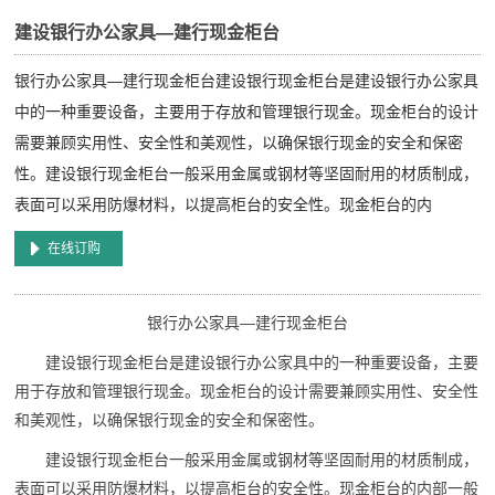
建设银行办公家具—建行现金柜台
银行办公家具—建行现金柜台建设银行现金柜台是建设银行办公家具
中的一种重要设备，主要用于存放和管理银行现金。现金柜台的设计
需要兼顾实用性、安全性和美观性，以确保银行现金的安全和保密
性。建设银行现金柜台一般采用金属或钢材等坚固耐用的材质制成，
表面可以采用防爆材料，以提高柜台的安全性。现金柜台的内
在线订购
银行办公家具—建行现金柜台
建设银行现金柜台是建设银行办公家具中的一种重要设备，主要
用于存放和管理银行现金。现金柜台的设计需要兼顾实用性、安全性
和美观性，以确保银行现金的安全和保密性。
建设银行现金柜台一般采用金属或钢材等坚固耐用的材质制成，
表面可以采用防爆材料，以提高柜台的安全性。现金柜台的内部一般