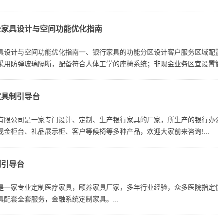
家具的种类及功能柜台柜台是银行与客...
公家具设计与空间功能优化指南
具设计与空间功能优化指南一、银行家具的功能分区设计客户服务区域配
采用防弹玻璃隔断，配备符合人体工学的座椅系统；非现金业务区宜设置
区的银行家具选择应注重实用性和舒适...
家具制引导台
有限公司是一家专门设计、定制、生产银行家具的厂家，所生产的银行办
现金柜台、礼品展示柜、客户等候椅等多种产品，欢迎大家前来咨询!...
制引导台
是一家专业定制医疗家具，颐养家具厂家，多年行业经验，众多医院指定
具配套全套服务，金融系统定制家具。...