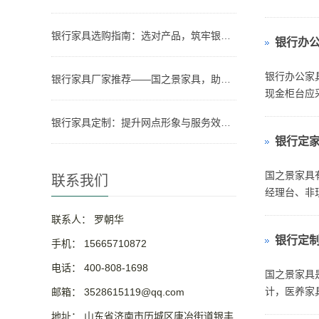
基础。银行
银行家具选购指南：选对产品，筑牢银行网点形象与实用根基
银行办
银行办公家
银行家具厂家推荐——国之景家具，助力银行网点空间升级
现金柜台应
划后台办公
银行家具定制：提升网点形象与服务效率的关键
银行定
国之景家具
联系我们
经理台、非
联系人： 罗朝华
银行定
手机： 15665710872
电话： 400-808-1698
国之景家具
计，医养家
邮箱： 3528615119@qq.com
地址： 山东省济南市历城区唐冶街道银丰