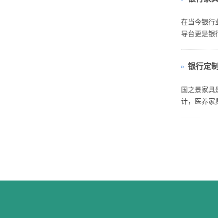
在当今银行
导台更是银
的特点。引
银行定
国之景家具
计，医养家