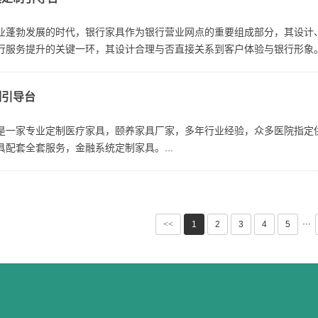
业蓬勃发展的时代，银行家具作为银行营业网点的重要组成部分，其设计
行服务提升的关键一环，其设计合理与否直接关系到客户体验与银行形象
导台作为客户进入银行后的第一接触点...
制引导台
是一家专业定制医疗家具，颐养家具厂家，多年行业经验，众多医院指定
具配套全套服务，金融系统定制家具。...
···
<<
1
2
3
4
5