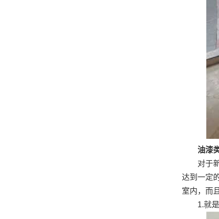
油漆类银
对于新购
达到一定
室内，而
1.就是